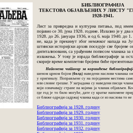
БИБЛИОГРАФИЈА
ТЕКСТОВА ОБЈАВЉЕНИХ У ЛИСТУ "Г
1928-1941.
Лист за привредна и културна питања, под имен
по­јавио се 30. јуна 1928. године. Излазио је у два 
1928. до 26. ја­нуара 1936, и од 6. маја 1940. до 1.
не, када је прекинут због не­мач­ког нaпада на Ју­г
штин­ски историјски архив поседује све бројеве ов
диги­та­ли­зо­вани, са урађеним пописом чла­нака за 
излажења. У току је израда библиографије за ос­­та
скорије време комплетни бројеви биће пре­зен­то­ва­
Напомена читаоцу за коришћење библиографиј
шеном црном бојом (
болд
) наведени наслови чланака он
у оригиналу. Поправљене су на поје­диним местима сам
или словне грешке. У заградама су на­ве­дени писци члана
који означавају стране на којима ја чла­нак објављен. Ко
где год је то било могуће, дате су крат­ке напомене при
се ближе одреди садржај чланка када се из наслова то не
Библиографија за 1928. годину
Библиографија за 1929. годину
Библиографија за 1930. годину
Библиографија за 1931. годину
Библиографија за 1932. годину