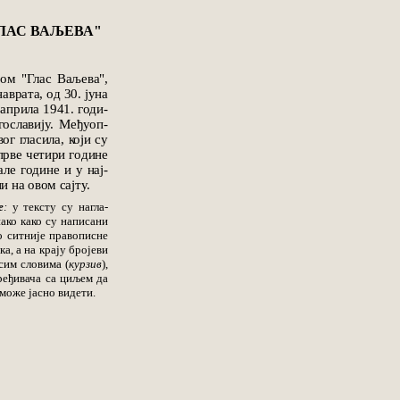
ЛАС ВАЉЕВА"
ом "Глас Ваљева",
наврата, од 30. јуна
 априла 1941. го­ди­
о­сла­вију. Међу­оп­
ог гласила, који су
прве четири го­ди­не
ле године и у нај­­
ни на овом сајту.
е
:
у тексту су на­гла­
ако како су на­писани
о ситније правописне
ка, а на крају бројеви
­сим словима (
курзив
),
­ређивача са циљем да
 може јасно видети.